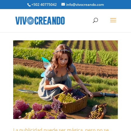
+502 40775042
info@vivocreando.com
La publicidad puede ser mágica, pero no se