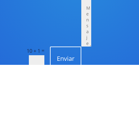
=
10 + 1
Enviar
Copyright® 2026 VIVOCREANDO