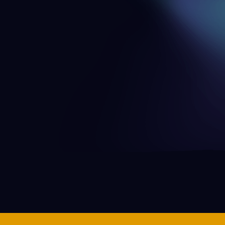
originales
deos musicales, videoclips artistas, videos de casting 
Honduras, Nicaragua, Costa Rica y Panamá. También
 y Jamaica.