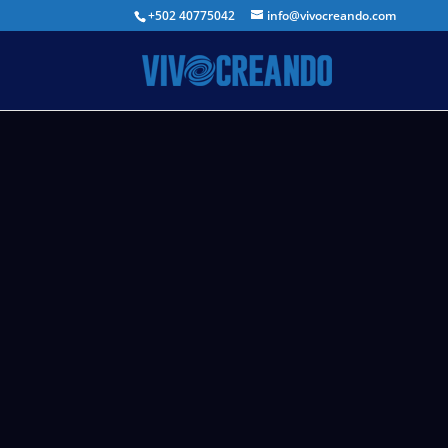
+502 40775042
info@vivocreando.com
Prod
musi