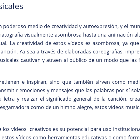
icales
n poderoso medio de creatividad y autoexpresión, y el mund
atografía visualmente asombrosa hasta una animación aluc
sual. La creatividad de estos vídeos es asombrosa, ya que
canción. Ya sea a través de elaboradas coreografías, impre
 musicales cautivan y atraen al público de un modo que la
ntretienen e inspiran, sino que también sirven como med
ansmitir emociones y mensajes que las palabras por sí sol
 letra y realzar el significado general de la canción, c
a desgarradora como de un himno alegre, estos vídeos music
los vídeos creativos es su potencial para uso institucion
ar estos vídeos como herramientas educativas o como forma