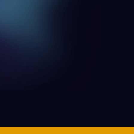
y otros audiovisuales. Hemos trabajado
 hemos realizado tomas y coordinado