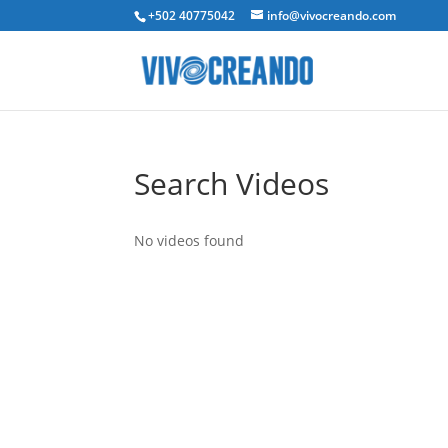
+502 40775042
info@vivocreando.com
Search Videos
No videos found