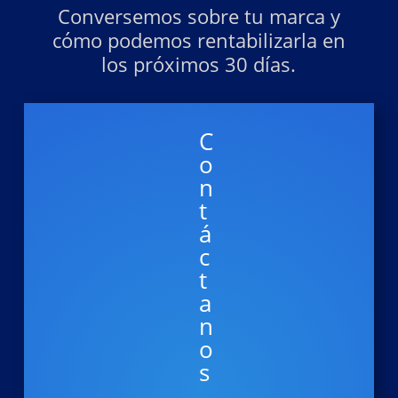
Conversemos sobre tu marca y
cómo podemos rentabilizarla en
los próximos 30 días.
C
o
n
t
á
c
t
a
n
o
s